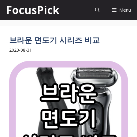
컨
FocusPick
Menu
텐
츠
로
브라운 면도기 시리즈 비교
건
2023-08-31
너
뛰
기