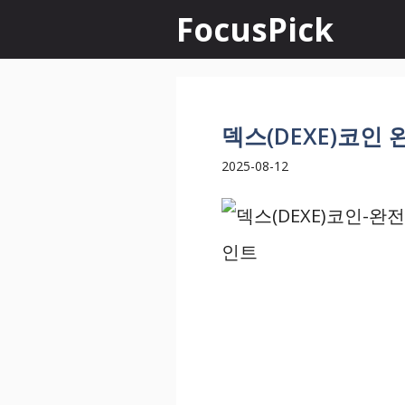
컨
FocusPick
텐
츠
로
덱스(DEXE)코인
건
2025-08-12
너
뛰
기