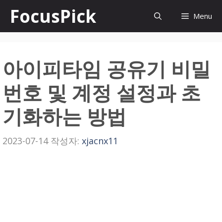
컨
FocusPick
Menu
텐
츠
아이피타임 공유기 비밀
로
건
번호 및 계정 설정과 초
너
기화하는 방법
뛰
기
2023-07-14
작성자:
xjacnx11