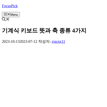
컨
FocusPick
텐
Menu
츠
로
건
기계식 키보드 뜻과 축 종류 4가지
너
뛰
기
2023-10-13
2023-07-12
작성자:
xjacnx11