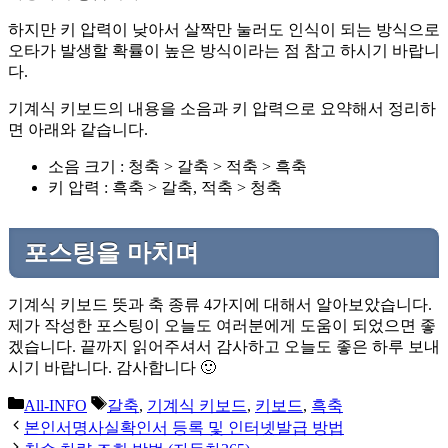
하지만 키 압력이 낮아서 살짝만 눌러도 인식이 되는 방식으로
오타가 발생할 확률이 높은 방식이라는 점 참고 하시기 바랍니
다.
기계식 키보드의 내용을 소음과 키 압력으로 요약해서 정리하
면 아래와 같습니다.
소음 크기 : 청축 > 갈축 > 적축 > 흑축
키 압력 : 흑축 > 갈축, 적축 > 청축
포스팅을 마치며
기계식 키보드 뜻과 축 종류 4가지에 대해서 알아보았습니다.
제가 작성한 포스팅이 오늘도 여러분에게 도움이 되었으면 좋
겠습니다. 끝까지 읽어주셔서 감사하고 오늘도 좋은 하루 보내
시기 바랍니다. 감사합니다 🙂
카
태
All-INFO
갈축
,
기계식 키보드
,
키보드
,
흑축
테
그
본인서명사실확인서 등록 및 인터넷발급 방법
고