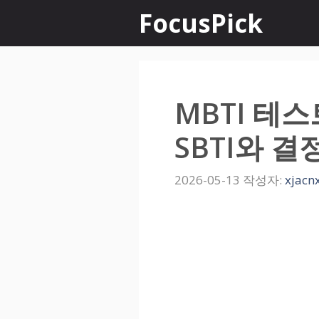
컨
FocusPick
텐
츠
로
MBTI 테스
건
SBTI와 
너
2026-05-13
작성자:
xjacn
뛰
기