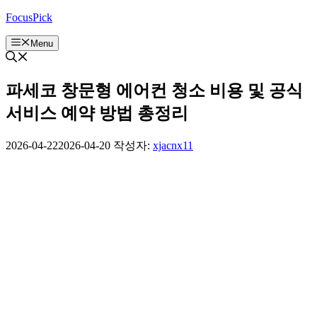
컨
FocusPick
텐
Menu
츠
로
건
파세코 창문형 에어컨 청소 비용 및 공식
너
뛰
서비스 예약 방법 총정리
기
2026-04-22
2026-04-20
작성자:
xjacnx11