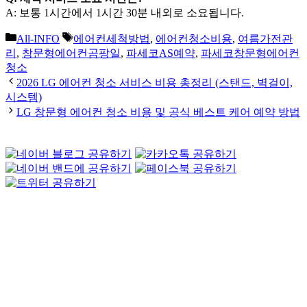
A: 보통 1시간에서 1시간 30분 내외로 소요됩니다.
카
태
All-INFO
에어컨세척방법
,
에어컨청소비용
,
여름가전관
테
그
리
,
창문형에어컨곰팡일
,
파세코AS예약
,
파세코창문형에어컨
고
청소
리
2026 LG 에어컨 청소 서비스 비용 총정리 (스탠드, 벽걸이,
시스템)
LG 창문형 에어컨 청소 비용 및 공식 베스트 케어 예약 방법