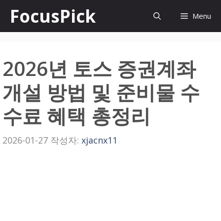
컨
FocusPick
Menu
텐
츠
2026년 토스 증권계좌
로
건
개설 방법 및 준비물 수
너
수료 혜택 총정리
뛰
기
2026-01-27
작성자:
xjacnx11